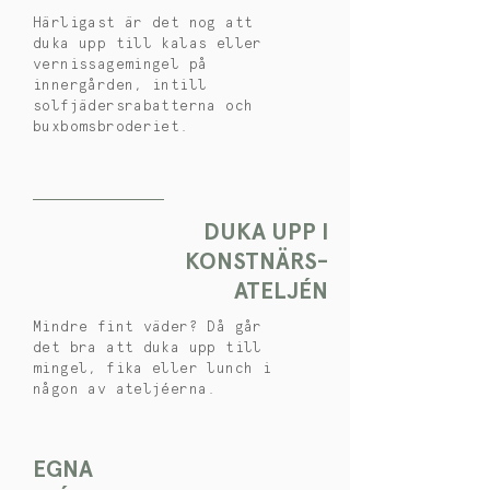
Härligast är det nog att
duka upp till kalas eller
vernissagemingel på
innergården, intill
solfjädersrabatterna och
buxbomsbroderiet.
DUKA UPP I
KONSTNÄRS-
ATELJÉN
Mindre fint väder? Då går
det bra att duka upp till
mingel, fika eller lunch i
någon av ateljéerna.
EGNA