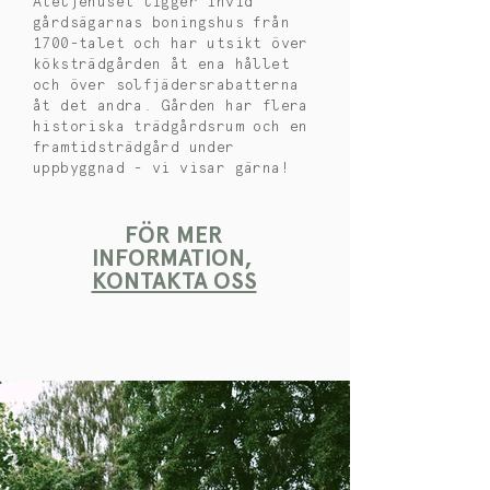
Ateljéhuset ligger invid
gårdsägarnas boningshus från
1700-talet och har utsikt över
köksträdgården åt ena hållet
och över solfjädersrabatterna
åt det andra. Gården har flera
historiska trädgårdsrum och en
framtidsträdgård under
uppbyggnad - vi visar gärna!
FÖR MER
INFORMATION,
KONTAKTA OSS