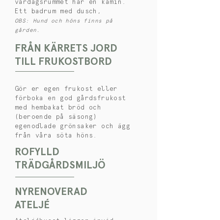
vardagsrummet har en kamin.
Ett badrum med dusch,
OBS: Hund och höns finns på
gården.
FRÅN KÄRRETS JORD
TILL FRUKOSTBORD
Gör er egen frukost eller
förboka en god gårdsfrukost
med hembakat bröd och
(beroende på säsong)
egenodlade grönsaker och ägg
från våra söta höns.
ROFYLLD
TRÄDGÅRDSMILJÖ
NYRENOVERAD
ATELJÉ