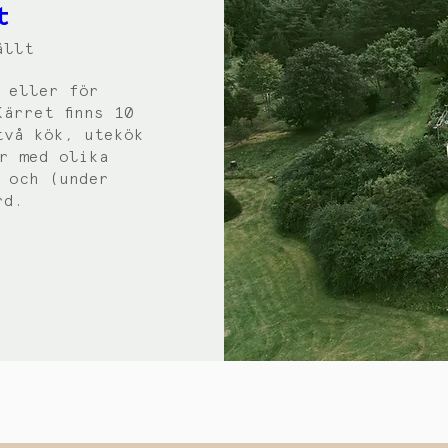
t
ällt
 eller för 
rret finns 10 
vå kök, utekök 
r med olika 
 och (under 
rd. 