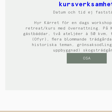
kursverksamhe
Datum och tid ej fastst
Hyr Kärret för en dags workshop
retreat/kurs med övernattning. På Kä
gästbäddar, två ateljéer à 50 kvm, t
(Ofyr), flera blommande trädgårda
historiska teman, grönsaksodling
uppbyggnad) skogsträdgå
OSA