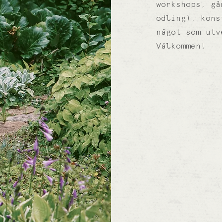
workshops, gå
odling), kons
något som utv
Välkommen!