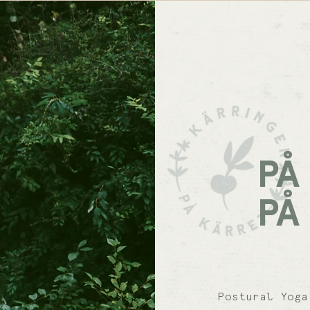
Logga in
PÅ
PÅ
Postural Yoga