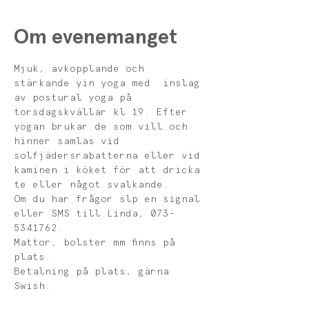
Om evenemanget
Mjuk, avkopplande och 
stärkande yin yoga med  inslag 
av postural yoga på 
torsdagskvällar kl 19. Efter 
yogan brukar de som vill och 
hinner samlas vid 
solfjädersrabatterna eller vid 
kaminen i köket för att dricka 
te eller något svalkande. 
Om du har frågor slp en signal 
eller SMS till Linda, 073-
5341762. 
Mattor, bolster mm finns på 
plats. 
Betalning på plats, gärna 
Swish. 