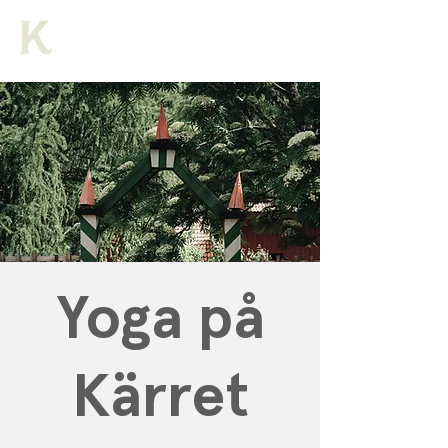
Yoga på
Kärret