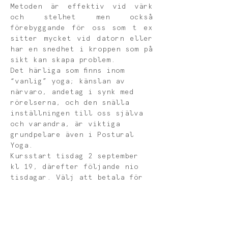
Metoden är effektiv vid värk 
och stelhet men också 
förebyggande för oss som t ex 
sitter mycket vid datorn eller 
har en snedhet i kroppen som på 
sikt kan skapa problem.
Det härliga som finns inom 
“vanlig” yoga; känslan av 
närvaro, andetag i synk med 
rörelserna, och den snälla 
inställningen till oss själva 
och varandra, är viktiga 
grundpelare även i Postural 
Yoga.
Kursstart tisdag 2 september 
kl 19, därefter följande nio 
tisdagar. Välj att betala för 
varje tillfälle (klicka på köp 
biljett) eller köp ett 
klippkort för fem tillfällen 
1000 kr (mejla Linda, 