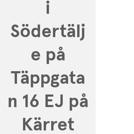
i
Södertälj
e på
Täppgata
n 16 EJ på
Kärret