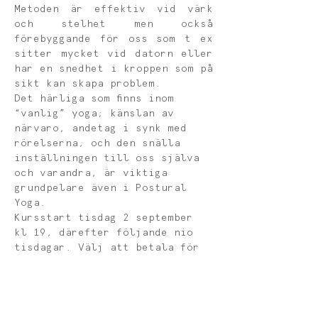
Metoden är effektiv vid värk 
och stelhet men också 
förebyggande för oss som t ex 
sitter mycket vid datorn eller 
har en snedhet i kroppen som på 
sikt kan skapa problem.
Det härliga som finns inom 
“vanlig” yoga; känslan av 
närvaro, andetag i synk med 
rörelserna, och den snälla 
inställningen till oss själva 
och varandra, är viktiga 
grundpelare även i Postural 
Yoga.
Kursstart tisdag 2 september 
kl 19, därefter följande nio 
tisdagar. Välj att betala för 
varje tillfälle (klicka på köp 
biljett) eller köp ett 
klippkort för fem tillfällen 
1000 kr (mejla Linda, 