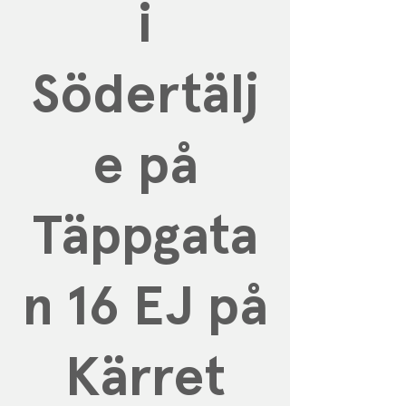
i
Södertälj
e på
Täppgata
n 16 EJ på
Kärret