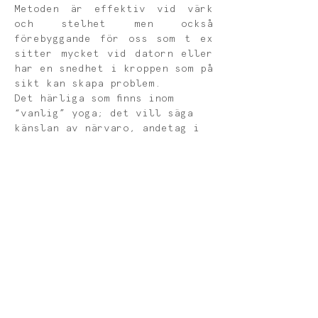
Metoden är effektiv vid värk 
och stelhet men också 
förebyggande för oss som t ex 
sitter mycket vid datorn eller 
har en snedhet i kroppen som på 
sikt kan skapa problem.
Det härliga som finns inom 
“vanlig” yoga; det vill säga 
känslan av närvaro, andetag i 
synk med rörelserna, och den 
snälla inställningen till oss 
själva och varandra, är 
viktiga grundpelare även i 
Postural Yoga.
Inga förkunskaper krävs, alla 
kan delta oavsett 
ålder. Yogamattor och all 
övrig utrustning finns på 
plats. 