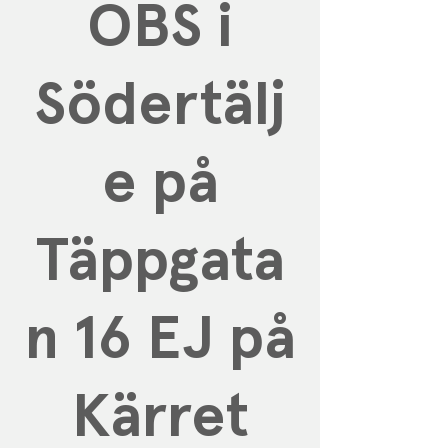
OBS i
Södertälj
e på
Täppgata
n 16 EJ på
Kärret