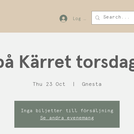
Log In
på Kärret torsdag
Thu 23 Oct
  |  
Gnesta
Inga biljetter till försäljning
Se andra evenemang