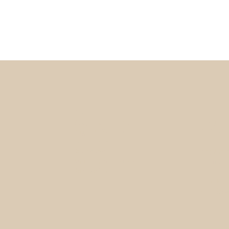
Start
Kärring
Stay at Kärret
Heby Kä
Yoga & Meditation
646 91 
Parties & parties
Calendar
hej@kar
Phone:
About the Swamp
Contact Us
Instag
and
@yo