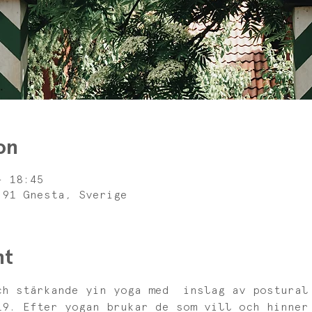
on
– 18:45
 91 Gnesta, Sverige
nt
ch stärkande yin yoga med  inslag av postural
19. Efter yogan brukar de som vill och hinner