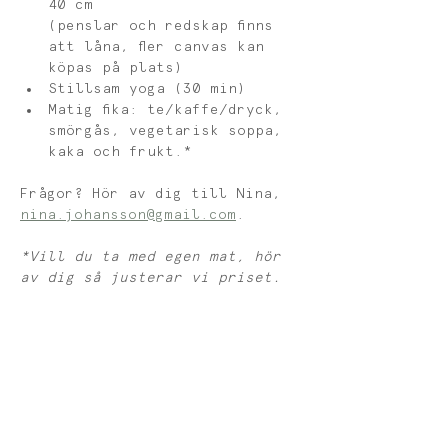
40 cm
(penslar och redskap finns 
att låna, fler canvas kan 
köpas på plats)
Stillsam yoga (30 min)
Matig fika: te/kaffe/dryck, 
smörgås, vegetarisk soppa, 
kaka och frukt.*
Frågor? Hör av dig till Nina, 
nina.johansson@gmail.com
. 
*Vill du ta med egen mat, hör 
av dig så justerar vi priset. 