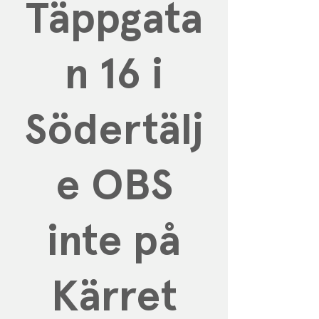
Täppgata
n 16 i
Södertälj
e OBS
inte på
Kärret