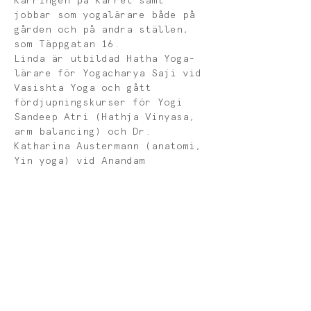
Kärringen på Kärret samt 
jobbar som yogalärare både på 
gården och på andra ställen, 
som Täppgatan 16.
Linda är utbildad Hatha Yoga-
lärare för Yogacharya Saji vid 
Vasishta Yoga och gått 
fördjupningskurser för Yogi 
Sandeep Atri (Hathja Vinyasa, 
arm balancing) och Dr. 
Katharina Austermann (anatomi, 
Yin yoga) vid
Anandam 
Yogaschool, för Magdalena 
Mecweld (Yin yoga) vid Wisdom 
Works samt utbildat sig till 
meditationslärare för bland 
annat Pål Dobrin vid CARE 
Meditation.
I samband med en knäskada och 
rehabilitering kom Linda i 
kontakt med 
postural 