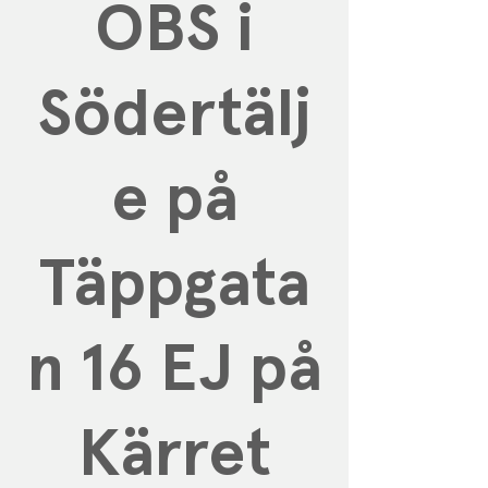
OBS i
Södertälj
e på
Täppgata
n 16 EJ på
Kärret