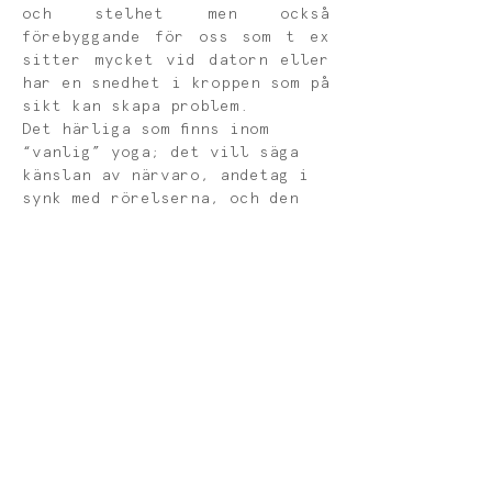
och stelhet men också 
förebyggande för oss som t ex 
sitter mycket vid datorn eller 
har en snedhet i kroppen som på 
sikt kan skapa problem.
Det härliga som finns inom 
“vanlig” yoga; det vill säga 
känslan av närvaro, andetag i 
synk med rörelserna, och den 
snälla inställningen till oss 
själva och varandra, är 
viktiga grundpelare även i 
Postural Yoga.
Inga förkunskaper krävs, alla 
kan delta oavsett 
ålder. Yogamattor och all 
övrig utrustning finns på 
plats. 