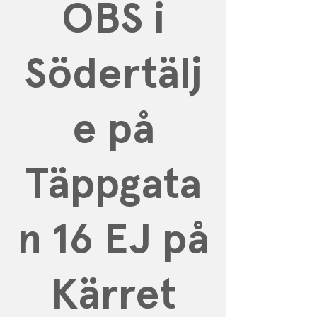
OBS i
Södertälj
e på
Täppgata
n 16 EJ på
Kärret