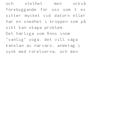
och stelhet men också 
förebyggande för oss som t ex 
sitter mycket vid datorn eller 
har en snedhet i kroppen som på 
sikt kan skapa problem.
Det härliga som finns inom 
“vanlig” yoga; det vill säga 
känslan av närvaro, andetag i 
synk med rörelserna, och den 
snälla inställningen till oss 
själva och varandra, är 
viktiga grundpelare även i 
Postural Yoga.
Inga förkunskaper krävs, alla 
kan delta oavsett 
ålder. Yogamattor och all 
övrig utrustning finns på 
plats. 