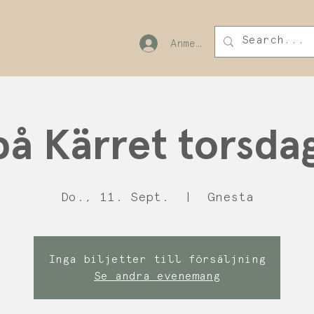
Anmelden
på Kärret torsdag
Do., 11. Sept.
  |  
Gnesta
Inga biljetter till försäljning
Se andra evenemang