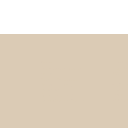
Start
Kärring
Übernachten Sie in
Heby Kä
Kärret
646 91 
Yoga & Meditation
hej@kar
Partys & Partys
Telefo
Kalender
Instag
Über den Sumpf
und
@yo
Kontaktieren Sie uns