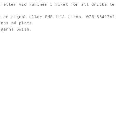
a eller vid kaminen i köket för att dricka te
å en signal eller SMS till Linda, 073-5341762
inns på plats. 
 gärna Swish. 