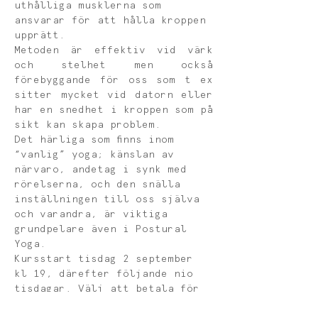
uthålliga musklerna som 
ansvarar för att hålla kroppen 
upprätt. 
Metoden är effektiv vid värk 
och stelhet men också 
förebyggande för oss som t ex 
sitter mycket vid datorn eller 
har en snedhet i kroppen som på 
sikt kan skapa problem.
Det härliga som finns inom 
“vanlig” yoga; känslan av 
närvaro, andetag i synk med 
rörelserna, och den snälla 
inställningen till oss själva 
och varandra, är viktiga 
grundpelare även i Postural 
Yoga.
Kursstart tisdag 2 september 
kl 19, därefter följande nio 
tisdagar. Välj att betala för 
varje tillfälle (klicka på köp 